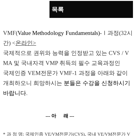
목록
본문
VMF(
Value Methodology Fundamentals)
-Ⅰ
과정
(32
시
간
) <
온라인
>
국제적으로 권위와 능력을 인정받고 있는
CVS / V
MA
및 국내자격
VMP
취득의 필수 교육과정인
국제인증
VEM
전문가
VMF-1
과정을 아래와 같이
개최하오니
희망하시는
분들은 수강을 신청하시기
바랍니다
.
---
아 래
---
*
과 정 명
:
국제인증
VE/VM
전문가
(CVS),
국내
VE/VM
전문가
V