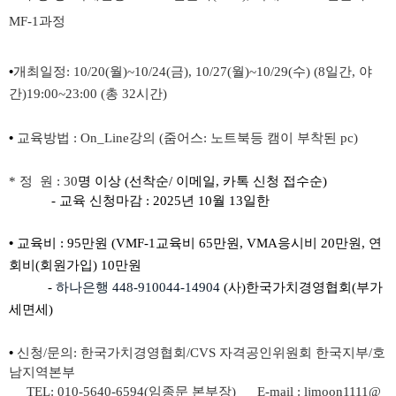
MF-1
과정
•
개최일정
: 10/20(
월
)~10/24(
금
), 10/27(
월
)~10/29(
수
) (8
일간
,
야
간
)19:00~23:00 (
총
32
시간
)
•
교육방법
:
On_Line
강의
(
줌어스
:
노트북등
캠이 부착된
pc)
*
정 원
: 30
명 이상
(
선착순
/
이메일
,
카톡
신청
접수순
)
-
교육 신청마감
: 2025
년
10
월
13
일한
•
교육비
: 95
만원
(VMF-1
교육비
65
만원
, VMA
응시비
20
만원
,
연
회비
(
회원가입
) 10
만원
-
하나은행
448-910044-14904
(
사
)
한국가치경영협회
(
부가
세면세
)
•
신청
/
문의
:
한국가치경영협회
/CVS
자격공인위원회 한국지부
/
호
남지역본부
TEL: 010-5640-6594(
임종문 본부장
) E-mail : ljmoon1111@