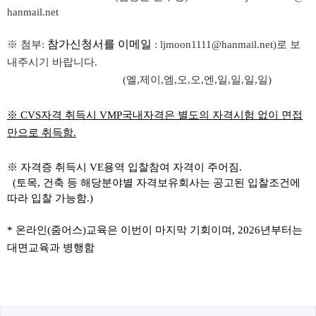
hanmail.net
참가신청서를
이메일
※
첨부
:
: ljmoon1111@hanmail.net)
로 보
내주시기 바랍니다
.
(
엘
,
제이
,
엠
,
오
,
오
,
엔
,
일
,
일
,
일
,
일
)
※ CVS
자격
취득시
VMP
국내자격은 별도의 자격시험 없이 면접
만으로 취득함
.
※
자격증
취득시
VE
용역 입찰참여 자격이 주어짐
.
(
토목
,
건축 등 해당분야별 자격보유회사는 공고된 입찰조건에
따라 입찰 가능함
.)
*
온라인
(
줌어스
)
교육은 이번이 마지막 기회이며
,
2026
년부터는
대면교육과 병행함