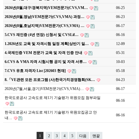
2026년(8월,대구/경북지역)VEM전문가(CVS,VM…
06-25
2026년(8월,영남)VEM전문가(CVS,VMA) 과정…
06-23
2026년(8월,호남지역)VEM전문가(CVS,VMA) …
06-17
5.CVS 재인증 (4년 연장) 신청서 및 CVSLif…
06-16
1.2026년도 교육 및 자격시험 일정 계획[상반기 일…
12-09
4.국제인증 VEM 전문가 교육 및 자격 인증 안내
05-31
6.CVS & VMA 자격 시험시행 공지 및 자격 서류…
10-03
7.CVS 유효 자격자 List [202603 현재]
05-18
8.「VE관련 모든 프로그램 (사)한국가치경영협회(SK…
04-23
2026년(7월,서울,경기)VEM전문가(CVS,VMA)…
06-17
한국도로공사 고속도로 제1기 기술평가 위원모집 첨부파일
06-16
한국도로공사 고속도로 제1기 기술평가 위원모집공고 안
06-16
내…
1
2
3
4
5
다음
맨끝