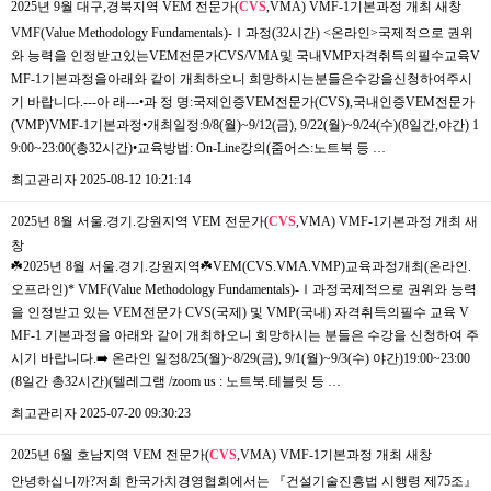
2025년 9월 대구,경북지역 VEM 전문가(
CVS
,VMA) VMF-1기본과정 개최
새창
VMF(Value Methodology Fundamentals)-Ⅰ과정(32시간) <온라인>국제적으로 권위
와 능력을 인정받고있는VEM전문가CVS/VMA및 국내VMP자격취득의필수교육V
MF-1기본과정을아래와 같이 개최하오니 희망하시는분들은수강을신청하여주시
기 바랍니다.---아 래---•과 정 명:국제인증VEM전문가(CVS),국내인증VEM전문가
(VMP)VMF-1기본과정•개최일정:9/8(월)~9/12(금), 9/22(월)~9/24(수)(8일간,야간) 1
9:00~23:00(총32시간)•교육방법: On-Line강의(줌어스:노트북 등 …
최고관리자
2025-08-12 10:21:14
2025년 8월 서울.경기.강원지역 VEM 전문가(
CVS
,VMA) VMF-1기본과정 개최
새
창
☘️2025년 8월 서울.경기.강원지역☘️VEM(CVS.VMA.VMP)교육과정개최(온라인.
오프라인)* VMF(Value Methodology Fundamentals)-Ⅰ과정국제적으로 권위와 능력
을 인정받고 있는 VEM전문가 CVS(국제) 및 VMP(국내) 자격취득의필수 교육 V
MF-1 기본과정을 아래와 같이 개최하오니 희망하시는 분들은 수강을 신청하여 주
시기 바랍니다.➡️ 온라인 일정8/25(월)~8/29(금), 9/1(월)~9/3(수) 야간)19:00~23:00
(8일간 총32시간)(텔레그램 /zoom us : 노트북.테블릿 등 …
최고관리자
2025-07-20 09:30:23
2025년 6월 호남지역 VEM 전문가(
CVS
,VMA) VMF-1기본과정 개최
새창
안녕하십니까?저희 한국가치경영협회에서는 『건설기술진흥법 시행령 제75조』