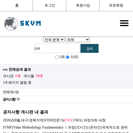
홈
로그인
회원가입
유료회원
OR
AND
cvs 전체검색 결과
게시판
1개
게시물
79개
1/8 페이지 열람 중
전체게시판
공지사항
79
공지사항 게시판 내 결과
2026년(8월,대구/경북지역)VEM전문가(
CVS
,VMA) 과정개최
새창
(VMF(Value Methodology Fundamentals)-Ⅰ과정(32시간) (온라인)국제적으로 권위