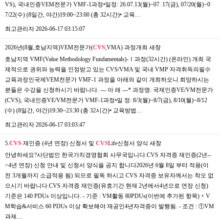
VS), 국내인증VEM전문가 VMF-1과정•일정: 26.07.13(월)~07. 17(금), 07/20(월)~0
7/22(수) (8일간, 야간)19:00~23:00 (총 32시간)• 교육…
최고관리자
2026-06-17 03:15:07
2026년(8월,호남지역)VEM전문가(
CVS
,VMA) 과정개최
새창
호남지역 VMF(Value Methodology Fundamentals)-Ⅰ과정(32시간) (온라인) 개최 국
제적으로 권위와 능력을 인정받고 있는 CVS/VMA 및 국내 VMP 자격취득의필수
교육과정인국제VEM전문가 VMF-1 과정을 아래와 같이 개최하오니 희망하시는
분들은 수강을 신청하시기 바랍니다. --- 아 래 ---* 과정명: 국제인증VE/VM전문가
(CVS), 국내인증VE/VM전문가 VMF-1과정•일 정: 8/3(월)~8/7(금), 8/10(월)~8/12
(수) (8일간, 야간)19:30~23:30 (총 32시간)• 교육방법…
최고관리자
2026-06-17 03:03:47
5.
CVS
재인증 (4년 연장) 신청서 및
CVS
Life신청서 양식
새창
안녕하세요?사단법인 한국가치경영협회 사무국입니다.CVS 자격증 재인증(2년--
>4년 연장) 신청 안내 및 신청서 양식을 공지 합니다2026년 6월 8일 부터 적용(이
전 3개월까지 소급적용 됨) 되므로 필독 하시고 CVS 자격증 보유자께서는 착오 없
으시기 바랍니다.CVS 자격증 재인증(유효기간 현재 2년에서4년으로 연장 신청)
기준은 140 PDUs 이상입니다. - 기준 : VM활동 80PDUs(이번에 추가된 항목) + V
M학습&서비스 60 PDUs 이상 확보해야 재공인4년자격증이 발행됨. - 조건 : ①VM
과제…